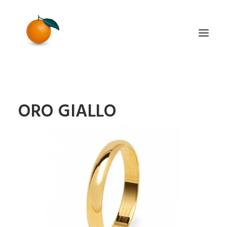
QUOTAZIONE ORO VIDEO
ORO GIALLO
PREVENTIVI A DOMICILIO
PERCHÉ ORO 6
COMPRO VENDO ORO: GUIDA
ORO L’ABC
COMPRO VENDO ARGENTO: GUIDA
I NOSTRI PARTNER
FAQ